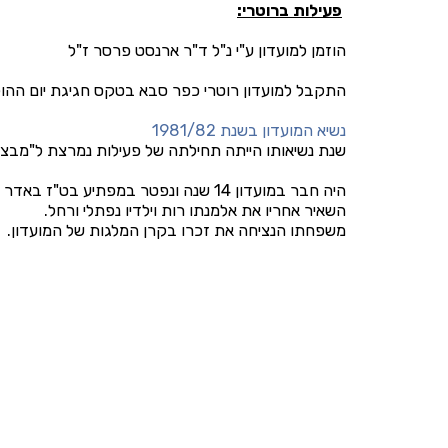
פעילות ברוטרי:
הוזמן למועדון ע"י נ"ל ד"ר ארנסט פרסר ז"ל
התקבל למועדון רוטרי כפר סבא בטקס חגיגת יום ההולדת ה 15 למועדון ב 21/3/1976, אך רומן וחברי המועדון כבר הכירו זמן רב - 
נשיא המועדון בשנת 1981/82
שנת נשיאותו הייתה תחילתה של פעילות נמרצת ל"מבצע 
היה חבר במועדון 14 שנה ונפטר במפתיע בט"ז באדר תשנ"ה.
השאיר אחריו את אלמנתו רות וילדיו נפתלי ורחל.
משפחתו הנציחה את זכרו בקרן המלגות של המועדון