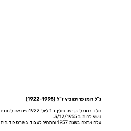
נ"ל רומן פרוימוביץ ז"ל (1922-1995)
נולד בסובלסקי שבפולין ב 1 ליולי 1922סיים את לימודיו בשנת 1954 בשטטין שבפולין כמהנדס חשמל.
נישא לרות ב 3/12/1955.
עלה ארצה בשנת 1957 והתחיל לעבוד באורט לוד.היה מנהלו הראשון של ביה"ס התיכון אורט ע"ש שפירא בכפר סבא ושימש בתפקיד זה 27 שנים עד ליציאתו לגימלאות.