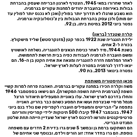
לאחר שחרורו במאי 1945, הצטרף לארגון הבריחה שעסק בהברחת
גבולות באירופה ובהעברת יהודים למחנות עקורים בגרמניה.
הוא נשבע שרגלו לא תדרוך יותר בפולין (ואכן לא נכנס יותר לפולין עד
יום מותו) ולכן עסק בהברחת הגבולות בין צ'כוסלובקיה וגרמניה.
נפטר ביוני 2012 במיטת ביתו, בן 92.
קלרה שטנדר (בראון)
ילידת הונגריה שנת 1922 בכפר קטן (מזנקרסטש) שליד מישקולץ.
בכורה ל-2 אחים.
בשנת 1944, מיד לאחר כניסת הנאצים להונגריה, נשלחה לאושוויץ
ומשם הועברה לגרמניה לעבודות כפיה בבית חרושת לתחמושת.
לאחר המלחמה חזרה להונגריה ומצאה את אחיה הקטן בן ה-16. הם
יצאו לדרך לגרמניה במטרה לעלות לארץ ישראל.
נפטרה בינואר 2013, בת 90.
מכאן ההיסטוריה משותפת
משה וקלרה הכירו במחנה עקורים בגרמניה. האהבה פרחה למרות קשיי
השפה (הגרמנית הייתה השפה המקשרת). הם נישאו בספטמבר 1946
והחלו בדרכם לארץ ישראל. עלו באוניית המעפילים תיאודור הרצל
מנמל מרסיי שבצרפת ועשו את המסע כשהם כבר בהריון. האנייה
נתפסה ע"י הבריטים והמעפילים הועברו לקפריסין שם נולד בנם ביוני
1947. בנובמבר 1947 קיבלו 500 תינוקות ילידי קפריסין והוריהם
סרטיפיקנטים והורשו להיכנס לארץ ישראל שעדיין הייתה תחת שלטון
המנדט הבריטי.
הם השתקעו ברמת גן ובמשך 5 שנים גרו בדירת 2 חדרים עם משפחה
נוספת. הם גרו בחדר אחד: זוג הורים וילדם, ובנוסף שני אחיהם של