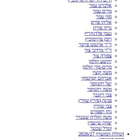
אלברט עמר
מרים עמר
סוזי עמר
אליהו פורס
נדיה פורת
נעמי פלדנקרייז
רומן פרוימוביץ
ד"ר ארנסט פרסר
ד"ר מרדכי צור
צפורה צור
יהושע קולמן
מרים-מדי קולמן
משה קוצין
אברהם קמינסקי
יעל רוזנווסר
משה רוזנווסר
צבי ריזנבך
פנינה (פירי) שוורץ
צבי שוורץ
נתן רפפורט
משה וקלרה שטנדר
יצחק שיינפיין
זונדל שכטר
הנהלת המועדון 2026/27