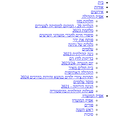
בית
אודות
אירועים
אפיק הקהילה
חלוקת מזון
הגלריה 29 - המקום למוסיקה לצעירים
מלחמת 2023
סיפורי חיים לחברי מועדוני קשישים
פותח את ידך
גלגלים של נתינה
עלומים
גינה קהילתית 2023
בדיקות לחץ דם
יום הנערה -2023/24
בית חולים מאיר
הקהילה האתיופית
תחרות ציורי ילדים בנושא זהירות בדרכים 2024
מוסד עלומים
הגינה הירוקה - 2021
פעילות קהילתית בהיסטוריה
אפיק המועדון
אפיק המועדון
פורים
ראש השנה
סוכות