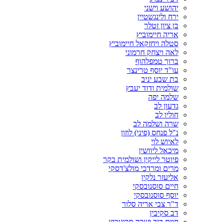
יהושע וישני
ירח ולינגשטיין
בן ציון זטלר
אריה חיימוביץ
סטלה ויחזקאל חיימוביץ
לאה ויצחק חרמוני
ברוך טמפלהוף
עו"ד יוסף טרינצר
בת שבע יניב
שולמית ודוד יעבץ
שלמה יפה
גדעון לב
חוליו לב
שרה ושלמה לב
נ"ל פנחס (פיני) לוזון
לאיוש לוי
מיכאל ליוושין
פיוטר לייקין ושולמית בקר
מרים ומרדכי מולצ'דסקי
אליעזר נלקין
חיים סוסנובסקי
יוסף סוסנובסקי
ד"ר צבי אריה סלור
דב סקיבין
חיים דוד ושרה סרוגוביץ