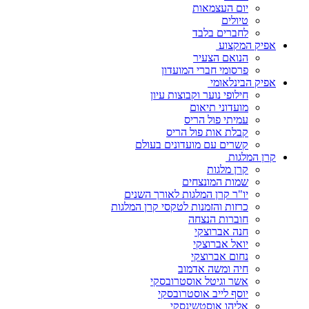
יום העצמאות
טיולים
לחברים בלבד
אפיק המקצוע
הנואם הצעיר
פרסומי חברי המועדון
אפיק הבינלאומי
חילופי נוער וקבוצות עיון
מועדוני תיאום
עמיתי פול הריס
קבלת אות פול הריס
קשרים עם מועדונים בעולם
קרן המלגות
קרן מלגות
שמות המונצחים
יו"ר קרן המלגות לאורך השנים
כרזות והזמנות לטקסי קרן המלגות
חוברות הנצחה
חנה אברוצקי
יואל אברוצקי
נחום אברוצקי
חיה ומשה אדמוב
אשר וגיטל אוסטרובסקי
יוסף לייב אוסטרובסקי
אליהו אוסטשינסקי