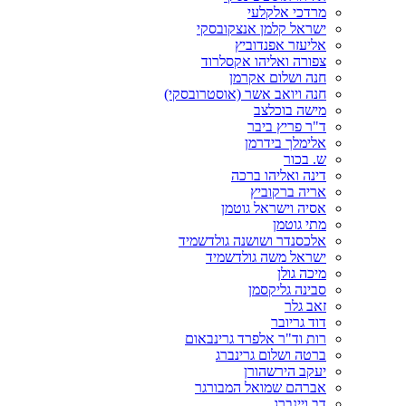
מרדכי אלקלעי
ישראל קלמן אנצקובסקי
אליעזר אפנדוביץ
צפורה ואליהו אקסלרוד
חנה ושלום אקרמן
חנה ויואב אשר (אוסטרובסקי)
מישה בוכלצב
ד"ר פריץ ביבר
אלימלך בידרמן
ש. בכור
דינה ואליהו ברכה
אריה ברקוביץ
אסיה וישראל גוטמן
מתי גוטמן
אלכסנדר ושושנה גולדשמיד
ישראל משה גולדשמיד
מיכה גולן
סבינה גליקסמן
זאב גלר
דוד גריובר
רות וד"ר אלפרד גרינבאום
ברטה ושלום גרינברג
יעקב הירשהורן
אברהם שמואל המבורגר
דב ויינברג