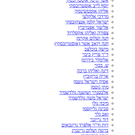
אשר וגיטל אוסטרובסקי
יוסף לייב אוסטרובסקי
אליהו אוסטשינסקי
מרדכי אלקלעי
ישראל קלמן אנצקובסקי
אליעזר אפנדוביץ
צפורה ואליהו אקסלרוד
חנה ושלום אקרמן
חנה ויואב אשר (אוסטרובסקי)
מישה בוכלצב
ד"ר פריץ ביבר
אלימלך בידרמן
ש. בכור
דינה ואליהו ברכה
אריה ברקוביץ
אסיה וישראל גוטמן
מתי גוטמן
אלכסנדר ושושנה גולדשמיד
ישראל משה גולדשמיד
מיכה גולן
סבינה גליקסמן
זאב גלר
דוד גריובר
רות וד"ר אלפרד גרינבאום
ברטה ושלום גרינברג