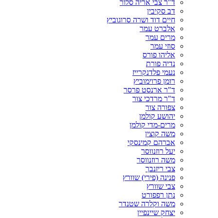
ד"ר צבי אריה סלור
דב סקיבין
חיים דוד ושרה סרוגוביץ
אלברט עמר
מרים עמר
סוזי עמר
אליהו פורס
נדיה פורת
נעמי פלדנקרייז
רומן פרוימוביץ
ד"ר ארנסט פרסר
ד"ר מרדכי צור
צפורה צור
יהושע קולמן
מרים-מדי קולמן
משה קוצין
אברהם קמינסקי
יעל רוזנווסר
משה רוזנווסר
צבי ריזנבך
פנינה (פירי) שוורץ
צבי שוורץ
נתן רפפורט
משה וקלרה שטנדר
יצחק שיינפיין