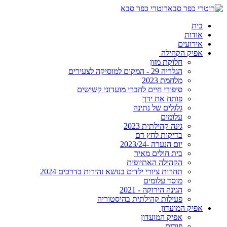
רוטרי כפר סבא
בית
אודות
אירועים
אפיק הקהילה
חלוקת מזון
הגלריה 29 - המקום למוסיקה לצעירים
מלחמת 2023
סיפורי חיים לחברי מועדוני קשישים
פותח את ידך
גלגלים של נתינה
עלומים
גינה קהילתית 2023
בדיקות לחץ דם
יום הנערה -2023/24
בית חולים מאיר
הקהילה האתיופית
תחרות ציורי ילדים בנושא זהירות בדרכים 2024
מוסד עלומים
הגינה הירוקה - 2021
פעילות קהילתית בהיסטוריה
אפיק המועדון
אפיק המועדון
פורים