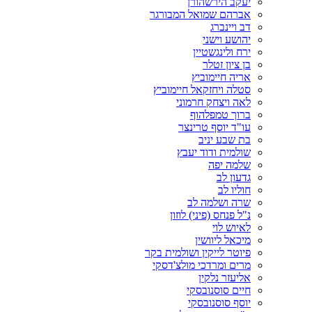
יעקב הירשהורן
אברהם שמואל המבורגר
דב ויינברג
יהושע וישני
ירח ולינגשטיין
בן ציון זטלר
אריה חיימוביץ
סטלה ויחזקאל חיימוביץ
לאה ויצחק חרמוני
ברוך טמפלהוף
עו"ד יוסף טרינצר
בת שבע יניב
שולמית ודוד יעבץ
שלמה יפה
גדעון לב
חוליו לב
שרה ושלמה לב
נ"ל פנחס (פיני) לוזון
לאיוש לוי
מיכאל ליוושין
פיוטר לייקין ושולמית בקר
מרים ומרדכי מולצ'דסקי
אליעזר נלקין
חיים סוסנובסקי
יוסף סוסנובסקי