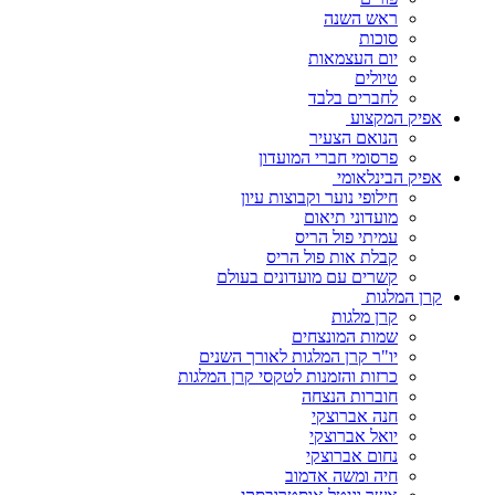
ראש השנה
סוכות
יום העצמאות
טיולים
לחברים בלבד
אפיק המקצוע
הנואם הצעיר
פרסומי חברי המועדון
אפיק הבינלאומי
חילופי נוער וקבוצות עיון
מועדוני תיאום
עמיתי פול הריס
קבלת אות פול הריס
קשרים עם מועדונים בעולם
קרן המלגות
קרן מלגות
שמות המונצחים
יו"ר קרן המלגות לאורך השנים
כרזות והזמנות לטקסי קרן המלגות
חוברות הנצחה
חנה אברוצקי
יואל אברוצקי
נחום אברוצקי
חיה ומשה אדמוב