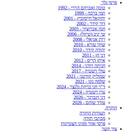
פרסי גלר
טובה ואברהם הררי - 1992
תמי ברכה - 1999
יחזקאל חיימוביץ - 2001
דור קידר - 2002
חנה אברוצקי - 2005
שי יניב (שיקל) - 2006
רות אניאלי - 2008
שוקי עזרא - 2010
יהודה קידר - 2010
דני חן - 2011
איתן הריס - 2012
חניתה רודני - 2014
עולי רשטיק - 2017
שמוליק קוויטני - 2021
שלמה גונן - 2021
ד"ר חני ברקת גלנצר - 2024
ערן רשטיק - 2024
דני וינברגר - 2026
עודד שוהם - 2026
הוקרה
תעודות הוקרה
מכתבי תודה
פרסי אזור ומגיני הצטיינות
צור קשר