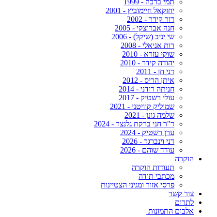
תמי ברכה - 1999
יחזקאל חיימוביץ - 2001
דור קידר - 2002
חנה אברוצקי - 2005
שי יניב (שיקל) - 2006
רות אניאלי - 2008
שוקי עזרא - 2010
יהודה קידר - 2010
דני חן - 2011
איתן הריס - 2012
חניתה רודני - 2014
עולי רשטיק - 2017
שמוליק קוויטני - 2021
שלמה גונן - 2021
ד"ר חני ברקת גלנצר - 2024
ערן רשטיק - 2024
דני וינברגר - 2026
עודד שוהם - 2026
הוקרה
תעודות הוקרה
מכתבי תודה
פרסי אזור ומגיני הצטיינות
צור קשר
לתרום
אלבום התמונות