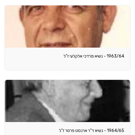
1963/64 - נשיא מרדכי אלקלעי ז"ל
1964/65 - נשיא ד"ר ארנסט פרסר ז"ל